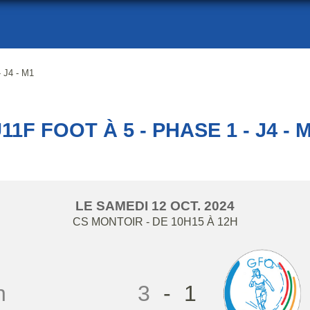
- J4 - M1
11F FOOT À 5 - PHASE 1 - J4 - 
LE
SAMEDI
12
OCT.
2024
CS MONTOIR
- DE 10H15 À 12H
n
3
-
1