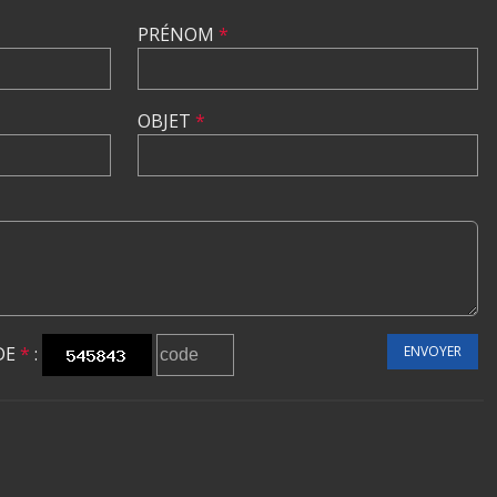
PRÉNOM
*
OBJET
*
DE
*
:
ENVOYER