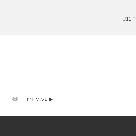
U11 
U11F "AZZURE"