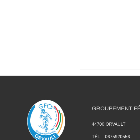
GROUPEMENT FÉ
44700
ORVAULT
TÉL. :
0675920556