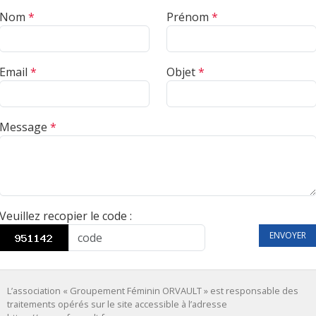
Nom
*
Prénom
*
Email
*
Objet
*
Message
*
Veuillez recopier le code
:
ENVOYER
L’association « Groupement Féminin ORVAULT » est responsable des
traitements opérés sur le site accessible à l’adresse