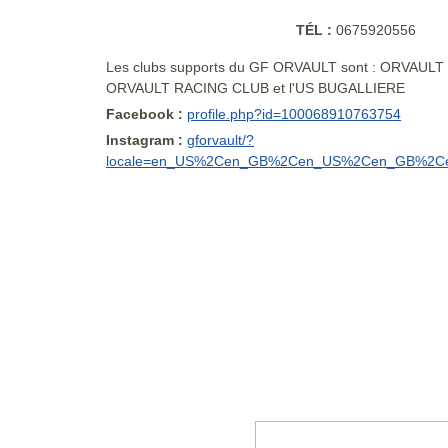
TÉL :
0675920556
Les clubs supports du GF ORVAULT sont : ORVAU
ORVAULT RACING CLUB et l'US BUGALLIERE
Facebook :
profile.php?id=100068910763754
Instagram :
gforvault/?
locale=en_US%2Cen_GB%2Cen_US%2Cen_GB%2