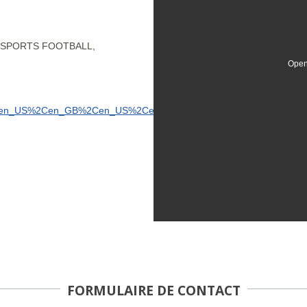
LT SPORTS FOOTBALL,
Open
Cen_US%2Cen_GB%2Cen_US%2Cen
FORMULAIRE DE CONTACT