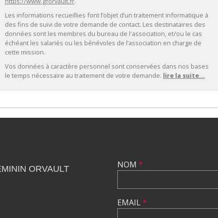
https://www.gforvault.fr
.
Les informations recueillies font l’objet d’un traitement informatique à
des fins de suivi de votre demande de contact. Les destinataires des
données sont les membres du bureau de l'association, et/ou le cas
échéant les salariés ou les bénévoles de l’association en charge de
cette mission.
Vos données à caractère personnel sont conservées dans nos bases
le temps nécessaire au traitement de votre demande.
lire la suite...
NOM
*
MININ ORVAULT
EMAIL
*